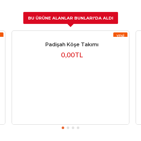
BU ÜRÜNE ALANLAR BUNLARI'DA ALDI
I
YENI
Padişah Köşe Takımı
0,00TL