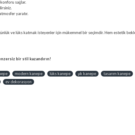
konforu sağlar.
irsiniz.
 atmosfer yaratır.
günlük ve lüks katmak isteyenler için mükemmel bir seçimdir. Hem estetik beklen
zersiz bir stil kazandırın!
anepe
modern kanepe
lüks kanepe
şık kanepe
tasarım kanepe
ev dekorasyon