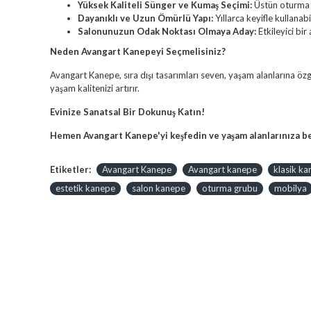
Yüksek Kaliteli Sünger ve Kumaş Seçimi:
Üstün oturma 
Dayanıklı ve Uzun Ömürlü Yapı:
Yıllarca keyifle kullanabil
Salonunuzun Odak Noktası Olmaya Aday:
Etkileyici bir
Neden Avangart Kanepeyi Seçmelisiniz?
Avangart Kanepe, sıra dışı tasarımları seven, yaşam alanlarına öz
yaşam kalitenizi artırır.
Evinize Sanatsal Bir Dokunuş Katın!
Hemen Avangart Kanepe'yi keşfedin ve yaşam alanlarınıza ben
Etiketler:
Avangart Kanepe
Avangart kanepe
klasik k
estetik kanepe
salon kanepe
oturma grubu
mobilya