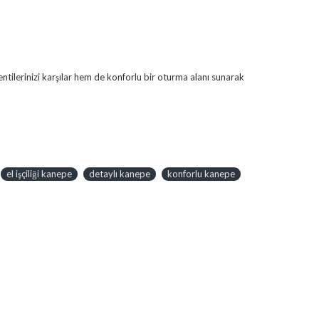
tilerinizi karşılar hem de konforlu bir oturma alanı sunarak
el işçiliği kanepe
detaylı kanepe
konforlu kanepe