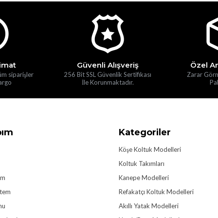
limat
Güvenli Alışveriş
Özel A
üm siparişler
256 Bit SSL Güvenlik Sertifikası
Zarar Gör
argo
İle Korunmaktadır.
Pak
bım
Kategoriler
Köşe Koltuk Modelleri
Koltuk Takımları
im
Kanepe Modelleri
stem
Refakatçı Koltuk Modelleri
mu
Akıllı Yatak Modelleri