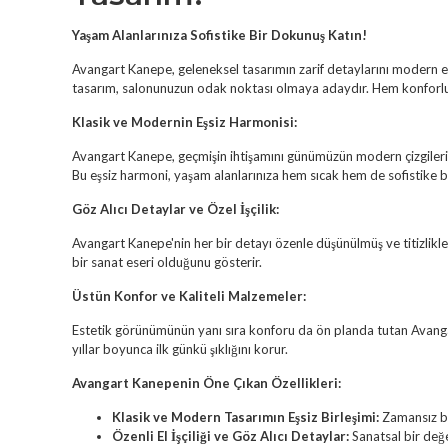
Yaşam Alanlarınıza Sofistike Bir Dokunuş Katın!
Avangart Kanepe, geleneksel tasarımın zarif detaylarını modern este
tasarım, salonunuzun odak noktası olmaya adaydır. Hem konforlu bi
Klasik ve Modernin Eşsiz Harmonisi:
Avangart Kanepe, geçmişin ihtişamını günümüzün modern çizgileriy
Bu eşsiz harmoni, yaşam alanlarınıza hem sıcak hem de sofistike b
Göz Alıcı Detaylar ve Özel İşçilik:
Avangart Kanepe'nin her bir detayı özenle düşünülmüş ve titizlikle i
bir sanat eseri olduğunu gösterir.
Üstün Konfor ve Kaliteli Malzemeler:
Estetik görünümünün yanı sıra konforu da ön planda tutan Avanga
yıllar boyunca ilk günkü şıklığını korur.
Avangart Kanepenin Öne Çıkan Özellikleri:
Klasik ve Modern Tasarımın Eşsiz Birleşimi:
Zamansız bir
Özenli El İşçiliği ve Göz Alıcı Detaylar:
Sanatsal bir değe