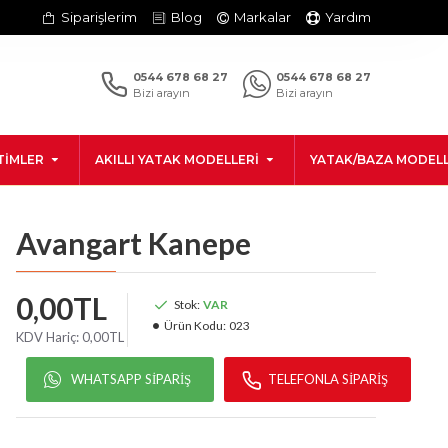
Siparişlerim
Blog
Markalar
Yardım
0544 678 68 27
0544 678 68 27
Bizi arayın
Bizi arayın
TIMLER
AKILLI YATAK MODELLERI
YATAK/BAZA MODELL
Avangart Kanepe
0,00TL
Stok:
VAR
Ürün Kodu:
023
KDV Hariç:
0,00TL
WHATSAPP SIPARIŞ
TELEFONLA SIPARIŞ