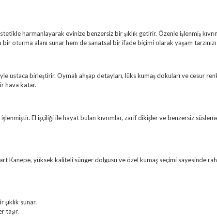
tikle harmanlayarak evinize benzersiz bir şıklık getirir. Özenle işlenmiş kıvrıml
r oturma alanı sunar hem de sanatsal bir ifade biçimi olarak yaşam tarzınızı y
le ustaca birleştirir. Oymalı ahşap detayları, lüks kumaş dokuları ve cesur r
ir hava katar.
şlenmiştir. El işçiliği ile hayat bulan kıvrımlar, zarif dikişler ve benzersiz sü
rt Kanepe, yüksek kaliteli sünger dolgusu ve özel kumaş seçimi sayesinde rah
 şıklık sunar.
r taşır.