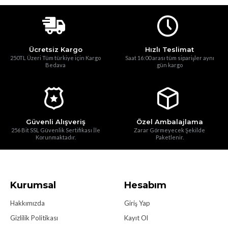
Ücretsiz Kargo
Hızlı Teslimat
250TL Üzeri Tüm türkiye için Kargo
Saat 16:00 arası tüm siparişler aynı
Bedava
gün kargo
Güvenli Alışveriş
Özel Ambalajlama
256 Bit SSL Güvenlik Sertifikası İle
Zarar Görmeyecek Şekilde
Korunmaktadır.
Paketlenir.
Kurumsal
Hesabım
Hakkımızda
Giriş Yap
Gizlilik Politikası
Kayıt Ol