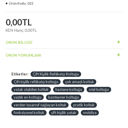
Ürün Kodu:
022
0,00TL
KDV Hariç:
0,00TL
ÜRÜN BILGISI
ÜRÜN YORUMLARI
Etiketler:
Çift Kişilik Refâkatçı Koltuğu
Çift kişilik refâkatçı koltuğu
çok amaçlı koltuk
yatak olabilen koltuk
hastane koltuğu
otel koltuğu
yazlık ev koltuğu
konteyner koltuğu
yerden tasarruf sağlayan koltuk
pratik koltuk
fonksiyonel koltuk
çift kişilik yatak
mobilya