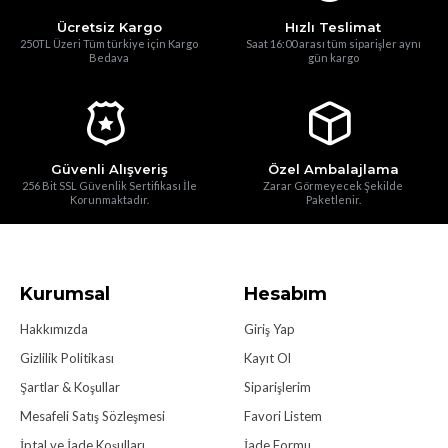
Ücretsiz Kargo
Hızlı Teslimat
250TL Üzeri Tüm türkiye için Kargo
Saat 16:00 arası tüm siparişler aynı
Bedava
gün kargo
Güvenli Alışveriş
Özel Ambalajlama
256 Bit SSL Güvenlik Sertifikası İle
Zarar Görmeyecek Şekilde
Korunmaktadır.
Paketlenir.
Kurumsal
Hesabım
Hakkımızda
Giriş Yap
Gizlilik Politikası
Kayıt Ol
Şartlar & Koşullar
Siparişlerim
Mesafeli Satış Sözleşmesi
Favori Listem
İptal ve İade Koşulları
İade Formu