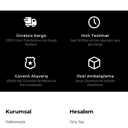
Ücretsiz Kargo
Hızlı Teslimat
250TL Üzeri Tüm türkiye için Kargo
Saat 16:00 arası tüm siparişler aynı
Bedava
gün kargo
Güvenli Alışveriş
Özel Ambalajlama
256 Bit SSL Güvenlik Sertifikası İle
Zarar Görmeyecek Şekilde
Korunmaktadır.
Paketlenir.
Kurumsal
Hesabım
Hakkımızda
Giriş Yap