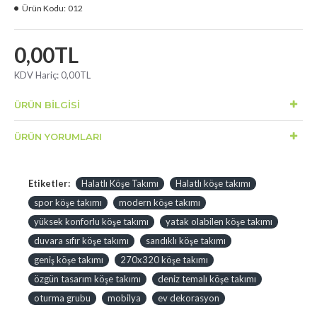
Ürün Kodu:
012
0,00TL
KDV Hariç:
0,00TL
ÜRÜN BILGISI
ÜRÜN YORUMLARI
Etiketler:
Halatlı Köşe Takımı
Halatlı köşe takımı
spor köşe takımı
modern köşe takımı
yüksek konforlu köşe takımı
yatak olabilen köşe takımı
duvara sıfır köşe takımı
sandıklı köşe takımı
geniş köşe takımı
270x320 köşe takımı
özgün tasarım köşe takımı
deniz temalı köşe takımı
oturma grubu
mobilya
ev dekorasyon