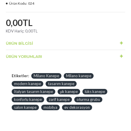
Ürün Kodu:
024
0,00TL
KDV Hariç:
0,00TL
ÜRÜN BILGISI
ÜRÜN YORUMLARI
Etiketler:
Milano Kanepe
Milano kanepe
modern kanepe
tasarım kanepe
İtalyan tasarım kanepe
şık kanepe
lüks kanepe
konforlu kanepe
zarif kanepe
oturma grubu
salon kanepe
mobilya
ev dekorasyon