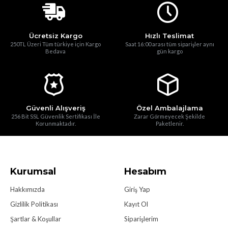
Ücretsiz Kargo
Hızlı Teslimat
250TL Üzeri Tüm türkiye için Kargo
Saat 16:00 arası tüm siparişler aynı
Bedava
gün kargo
Güvenli Alışveriş
Özel Ambalajlama
256 Bit SSL Güvenlik Sertifikası İle
Zarar Görmeyecek Şekilde
Korunmaktadır.
Paketlenir.
Kurumsal
Hesabım
Hakkımızda
Giriş Yap
Gizlilik Politikası
Kayıt Ol
Şartlar & Koşullar
Siparişlerim