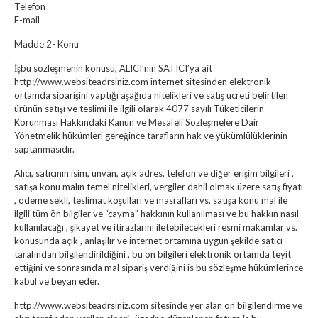
Telefon
E-mail
Madde 2- Konu
İşbu sözleşmenin konusu, ALICI’nın SATICI’ya ait
http://www.websiteadrsiniz.com internet sitesinden elektronik
ortamda siparişini yaptığı aşağıda nitelikleri ve satış ücreti belirtilen
ürünün satışı ve teslimi ile ilgili olarak 4077 sayılı Tüketicilerin
Korunması Hakkındaki Kanun ve Mesafeli Sözleşmelere Dair
Yönetmelik hükümleri gereğince tarafların hak ve yükümlülüklerinin
saptanmasıdır.
Alıcı, satıcının isim, unvan, açık adres, telefon ve diğer erişim bilgileri ,
satışa konu malın temel nitelikleri, vergiler dahil olmak üzere satış fiyatı
, ödeme sekli, teslimat koşulları ve masrafları vs. satışa konu mal ile
ilgili tüm ön bilgiler ve “cayma” hakkının kullanılması ve bu hakkın nasıl
kullanılacağı , şikayet ve itirazlarını iletebilecekleri resmi makamlar vs.
konusunda açık , anlaşılır ve internet ortamına uygun şekilde satıcı
tarafından bilgilendirildiğini , bu ön bilgileri elektronik ortamda teyit
ettiğini ve sonrasında mal sipariş verdiğini is bu sözleşme hükümlerince
kabul ve beyan eder.
http://www.websiteadrsiniz.com sitesinde yer alan ön bilgilendirme ve