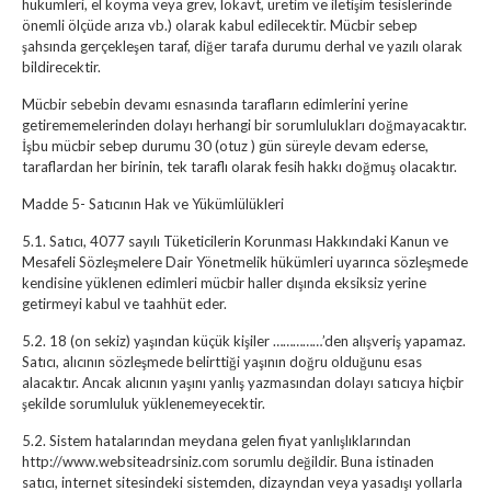
hükümleri, el koyma veya grev, lokavt, üretim ve iletişim tesislerinde
önemli ölçüde arıza vb.) olarak kabul edilecektir. Mücbir sebep
şahsında gerçekleşen taraf, diğer tarafa durumu derhal ve yazılı olarak
bildirecektir.
Mücbir sebebin devamı esnasında tarafların edimlerini yerine
getirememelerinden dolayı herhangi bir sorumlulukları doğmayacaktır.
İşbu mücbir sebep durumu 30 (otuz ) gün süreyle devam ederse,
taraflardan her birinin, tek taraflı olarak fesih hakkı doğmuş olacaktır.
Madde 5- Satıcının Hak ve Yükümlülükleri
5.1. Satıcı, 4077 sayılı Tüketicilerin Korunması Hakkındaki Kanun ve
Mesafeli Sözleşmelere Dair Yönetmelik hükümleri uyarınca sözleşmede
kendisine yüklenen edimleri mücbir haller dışında eksiksiz yerine
getirmeyi kabul ve taahhüt eder.
5.2. 18 (on sekiz) yaşından küçük kişiler ……………’den alışveriş yapamaz.
Satıcı, alıcının sözleşmede belirttiği yaşının doğru olduğunu esas
alacaktır. Ancak alıcının yaşını yanlış yazmasından dolayı satıcıya hiçbir
şekilde sorumluluk yüklenemeyecektir.
5.2. Sistem hatalarından meydana gelen fiyat yanlışlıklarından
http://www.websiteadrsiniz.com sorumlu değildir. Buna istinaden
satıcı, internet sitesindeki sistemden, dizayndan veya yasadışı yollarla