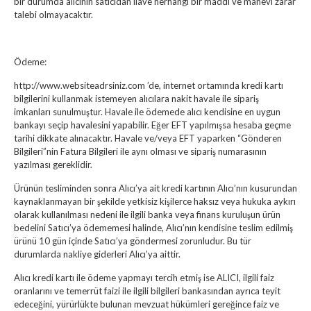
bir durumda alıcının satıcıdan ilave herhangi bir maddi ve manevi zarar
talebi olmayacaktır.
Ödeme:
http://www.websiteadrsiniz.com ’de, internet ortamında kredi kartı
bilgilerini kullanmak istemeyen alıcılara nakit havale ile sipariş
imkanları sunulmuştur. Havale ile ödemede alıcı kendisine en uygun
bankayı seçip havalesini yapabilir. Eğer EFT yapılmışsa hesaba geçme
tarihi dikkate alınacaktır. Havale ve/veya EFT yaparken “Gönderen
Bilgileri”nin Fatura Bilgileri ile aynı olması ve sipariş numarasının
yazılması gereklidir.
Ürünün tesliminden sonra Alıcı’ya ait kredi kartının Alıcı’nın kusurundan
kaynaklanmayan bir şekilde yetkisiz kişilerce haksız veya hukuka aykırı
olarak kullanılması nedeni ile ilgili banka veya finans kuruluşun ürün
bedelini Satıcı’ya ödememesi halinde, Alıcı’nın kendisine teslim edilmiş
ürünü 10 gün içinde Satıcı’ya göndermesi zorunludur. Bu tür
durumlarda nakliye giderleri Alıcı’ya aittir.
Alıcı kredi kartı ile ödeme yapmayı tercih etmiş ise ALICI, ilgili faiz
oranlarını ve temerrüt faizi ile ilgili bilgileri bankasından ayrıca teyit
edeceğini, yürürlükte bulunan mevzuat hükümleri gereğince faiz ve