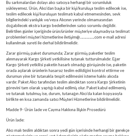
Bu sarkmalardan dolayı alıcı satıcıya herhangi bir sorumluluk
yükleyemez. Ürün, Alıcı’dan başka bir kişi/kuruluşa teslim edilecek ise,
teslim edilecek kişi/kuruluşun teslimatı kabul etmemesinden, sevk
bilgilerindeki yanlışlık ve/veya Alıcının yerinde olmamasından
doğabilecek ekstra kargo bedellerinden satıcı sorumlu değildir.
Belirtilen günler içeriğinde ürün/ürünler müşteriye ulaşmadıysa teslimat
problemleri müşteri hizmetlerine iletişim@…………….com e-mail adresi
kullanılmak sureti ile derhal bildirilmelidir.
Zarar görmüş paket durumunda; Zarar görmüş paketler teslim
alınmayarak Kargo Şirketi yetkilisine tutanak tutturulmalıdır. Eğer
Kargo Şirketi yetkilisi paketin hasarlı olmadığı görüşünde ise, paketin
orada açılarak ürünlerin hasarsız teslim edildiğini kontrol ettirme ve
durumun yine bir tutanakla tespit edilmesini isteme hakkı alıcıda
vardır. Paket Alıcı tarafından teslim alındıktan sonra Kargo Şirketinin
görevini tam olarak yaptığı kabul edilmiş olur. Paket kabul edilmemiş
ve tutanak tutulmuş ise, durum, tutanağın Alıcı’da kalan kopyasıyla
birlikte en kısa zamanda satıcı Müşteri Hizmetlerine bildirilmelidir.
Madde 9- Ürün İade ve Cayma Hakkına İlişkin Prosedürü
Ürün İade:
Alıcı malı teslim aldıktan sonra yedi gün içerisinde herhangi bir gerekçe