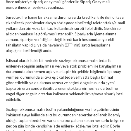
önce müşteriye sipariş onay maili gönderilir. Sipariş Onay maili
gönderilmeden sevkiyat yapılmaz.
Süreçteki herhangi bir aksama durumu ya da kredi kartı ile ilgili ortaya
çıkabilecek problemler alıcıya sözleşmede belirttiği telefon/faks/e-mail
yollarından biri veya bir kaçı kullanılmak sureti ile bildirilir. Gerekirse
alıcıdan bankası ile görüşmesi istenebilir. Siparişlerin işleme alınma
zamanı, siparişin verildiği an değil, kredi kartı hesabından gerekli
tahsilatın yapıldığı ya da havalenin (EFT’ nin) satıcı hesaplarına
ulaştığının belirlendiği andır.
İstisnai olarak haklı bir nedenle sözleşme konusu malın tedarik
edilemeyeceğinin anlaşılması ve/veya stok problemi ile karşılaşılması
durumunda alıcı hemen açık ve anlaşılır bir şekilde bilgilendirilip onay
vermesi durumunda alıcıya eşit kalitede ve fiyatta başka bir mal
gönderilebilir ya da alıcının arzusu ve seçimi doğrultusunda ; yeni
başka bir ürün gönderilebilir, ürünün stoklara girmesi ya da teslime
engel diğer engelin ortadan kalkması beklenebilir ve/veya sipariş iptal
edilebilir.
Sözleşme konusu malın teslim yükümlülüğünün yerine getirilmesinin
imkânsızlaştığı hâllerde alıcı bu durumdan haberdar edilerek ödemiş
olduğu toplam bedel ve varsa onu borç altına sokan her türlü belge en
geç on gün içinde kendisine iade edilerek sözleşme iptal edilir. Böyle