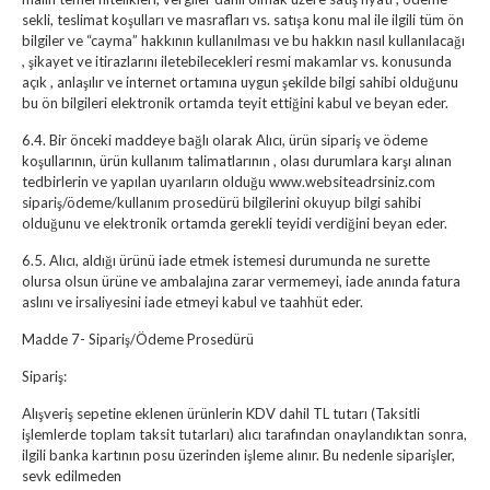
sekli, teslimat koşulları ve masrafları vs. satışa konu mal ile ilgili tüm ön
bilgiler ve “cayma” hakkının kullanılması ve bu hakkın nasıl kullanılacağı
, şikayet ve itirazlarını iletebilecekleri resmi makamlar vs. konusunda
açık , anlaşılır ve internet ortamına uygun şekilde bilgi sahibi olduğunu
bu ön bilgileri elektronik ortamda teyit ettiğini kabul ve beyan eder.
6.4. Bir önceki maddeye bağlı olarak Alıcı, ürün sipariş ve ödeme
koşullarının, ürün kullanım talimatlarının , olası durumlara karşı alınan
tedbirlerin ve yapılan uyarıların olduğu www.websiteadrsiniz.com
sipariş/ödeme/kullanım prosedürü bilgilerini okuyup bilgi sahibi
olduğunu ve elektronik ortamda gerekli teyidi verdiğini beyan eder.
6.5. Alıcı, aldığı ürünü iade etmek istemesi durumunda ne surette
olursa olsun ürüne ve ambalajına zarar vermemeyi, iade anında fatura
aslını ve irsaliyesini iade etmeyi kabul ve taahhüt eder.
Madde 7- Sipariş/Ödeme Prosedürü
Sipariş:
Alışveriş sepetine eklenen ürünlerin KDV dahil TL tutarı (Taksitli
işlemlerde toplam taksit tutarları) alıcı tarafından onaylandıktan sonra,
ilgili banka kartının posu üzerinden işleme alınır. Bu nedenle siparişler,
sevk edilmeden