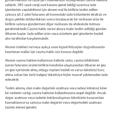
göstermeksizin ve cezai şart ödemeksizin sözleşmeden cayma hakkına
sahiptir. 385 sayılı vergi usul kanunu genel tebliği uyarınca iade
işlemlerinin yapılabilmesi için alıcının mal ile birlikte teslim edilen
satıcıya ait 2 adet faturanın alt kısmındaki iade bölümlerini eksiksiz ve
doğru şekilde doldurduktan sonra imzalayarak bir nüshasını ürün ile
birlikte satıcıya göndermesi diğer nüshasını da uhdesinde tutması
gerekmektedir.Cayma hakkı süresi alıcıya malın teslim edildiği günden
itibaren başlar. İade edilen ürün veya ürünlerin geri gönderim bedeli
alıcı tarafından karşılanmalıdır.
Alıcının istekleri ve/veya açıkça onun kişisel ihtiyaçları doğrultusunda
hazırlanan mallar için cayma hakkı söz konusu değildir.
Alıcının cayma hakkını kullanması halinde satıcı, cayma bildirimini
içeren faturanın ürünle birlikte kendisine ulaşmasından itibaren en geç
on gün içerisinde almış olduğu toplam bedeli ve varsa tüketiciyi borç
altına sokan her türlü belgeyi tüketiciye hiçbir masraf yüklemeden iade
edecektir.
Teslim alınmış olan malın değerinin azalması veya iadeyi imkânsız kılan
bir nedenin varlığı cayma hakkının kullanılmasına engel değildir. Ancak
değer azalması veya iadenin imkânsızlaşması tüketicinin kusurundan
kaynaklanıyorsa satıcıya malın değerini veya değerindeki azalmayı
tazmin etmesi gerekir.