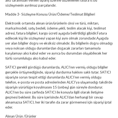
alıcı tarafından verilen sipariş üzerine düzenlenen fatura is bu
sözleşmenin ayrılmaz parçalarıdır.
Madde 3- Sözleşme Konusu Ürün/Ödeme/Teslimat Bilgileri
Elektronik ortamda alınan ürün/ürünlerin cinsi ve türü, miktarı,
marka/modeli, satış bedeli, ödeme şekli, teslim alacak kişi, teslimat
adresi, fatura bilgileri, kargo ücreti aşağıda belirtildiği gibidir.Fatura
edilecek kişi ile sözleşmeyi yapan kişi aynı olmak zorundadır.Aşağıda
yer alan bilgiler doğru ve eksiksiz olmalıdır. Bu bilgilerin doğru olmadığı
veya noksan olduğu durumlardan doğacak zararları tamamıyla
karşılamayı alıcı kabul eder ve ayrıca bu durumdan oluşabilecek her
türlü sorumluluğu alıcı kabul eder.
SATICI gerekli gördüğü durumlarda, ALICI’nın vermiş olduğu bilgiler
gerçekle örtüşmediğinde, siparişi durdurma hakkını saklı tutar. SATICI
siparişte sorun tespit ettiği durumlarda ALICI’nın vermiş olduğu
telefon, e-posta ve posta adreslerinden ALICI’ya ulaşamadığı takdirde
siparişin yürürlüğe koyulmasını 15 (onbeş) gün süreyle dondurur.
ALICI’nın bu süre zarfında SATICI ile konuyla ilgili olarak iletişime
geçmesi beklenir. Bu süre içerisinde ALICI’dan herhangi bir cevap
alınamazsa SATICI, her iki tarafın da zarar görmemesi için siparişi iptal
eder.
Alınan Ürün /Ürünler