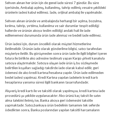
Sehven alınan her ürün için de genel iade süresi 7 gündür. Bu süre
içerisinde, Ambalajı açılmış, kullanılmış, tahrip edilmiş vesaire şekildeki
ürünlerin iadesi kabul edilmez. İade, orijinal ambalaj ile yapılmalıdır.
Sehven alınan üründe ve ambalajında herhangi bir açılma, bozulma,
kırılma, tahrip, yırtılma, kullanılma ve sair durumlar tespit edildiği
hallerde ve ürünün alıcıya teslim edildiği andaki hali ile iade
edilememesi durumunda ürün iade alınmaz ve bedeli iade edilmez.
Ürün iadesi için, durum öncelikli olarak müşteri hizmetlerine
iletilmelidir. Ürünün iade olarak gönderilme bilgisi, satıcı tarafından
müşteriye iletilir. Bu görüşmeden sonra ürün iade ile ilgili bilgileri içeren
fatura ile birlikte alıcı adresine teslimatı yapan Kargo şirketi kanalıyla
satıcıya ulaştırmalıdır. Satıcıya ulaşan iade ürün iş bu sözleşmede
belirtilen koşulları sağladığı takdirde iade olarak kabul edilir, geri
ödemesi de alıcı kredi kartına/hesabına yapılır. Ürün iade edilmeden
bedel iadesi yapılmaz. Kredi Kartına yapılan iadelerin kredi kartı
hesaplarına yansıma süresi ilgili bankanın tasarrufundadır.
Alışveriş kredi kartı ile ve taksitli olarak yapılmışsa, kredi kartına iade
prosedürü şu şekilde uygulanacaktır: Alıcı ürünü kaç taksit ile satın
alma talebini iletmiş ise, Banka alıcıya geri ödemesini taksitle
yapmaktadır. Satıcı,bankaya ürün bedelinin tamamını tek seferde
ödedikten sonra, Banka poslarından yapılan taksitli harcamaların