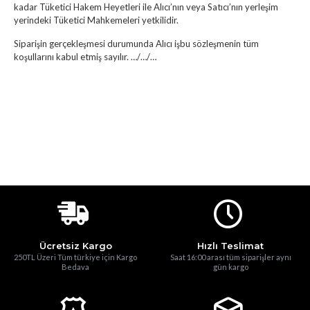
kadar Tüketici Hakem Heyetleri ile Alıcı’nın veya Satıcı’nın yerleşim
yerindeki Tüketici Mahkemeleri yetkilidir.
Siparişin gerçekleşmesi durumunda Alıcı işbu sözleşmenin tüm
koşullarını kabul etmiş sayılır. …/…/…
Ücretsiz Kargo
Hızlı Teslimat
250TL Üzeri Tüm türkiye için Kargo
Saat 16:00 arası tüm siparişler aynı
Bedava
gün kargo