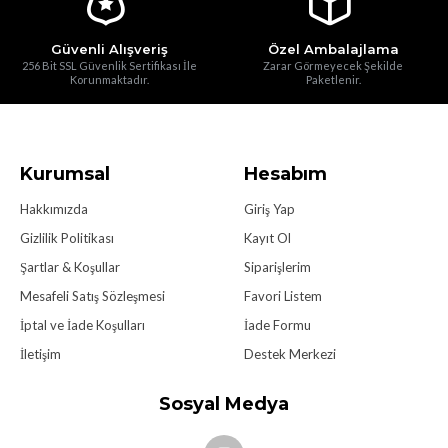
Güvenli Alışveriş
Özel Ambalajlama
256 Bit SSL Güvenlik Sertifikası İle
Zarar Görmeyecek Şekilde
Korunmaktadır.
Paketlenir.
Kurumsal
Hesabım
Hakkımızda
Giriş Yap
Gizlilik Politikası
Kayıt Ol
Şartlar & Koşullar
Siparişlerim
Mesafeli Satış Sözleşmesi
Favori Listem
İptal ve İade Koşulları
İade Formu
İletişim
Destek Merkezi
Sosyal Medya