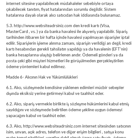
internet sitesine yapılabilecek müdahaleler sebebiyle ortaya
çıkabilecek tanıtım, fiyat hatalarından sorumlu değildir. Sistem
hatalarına dayalı olarak alıcı satıcıdan hak iddiasında bulunamaz.
5.3. http://www.websiteadrsiniz.com den kredi kartı (Visa,
MasterCard , vs. ) ya da banka havalesi ile alışveriş yapılabilir. Sipariş
tarihinden itibaren bir hafta içinde havalesi yapılmayan siparişler iptal
edilir. Siparişlerin işleme alınma zamanı, siparişin verildiği an değil, kredi
kartı hesabından gerekli tahsilatın yapıldığı ya da havalenin (EFT’nin)
banka hesaplarına ulaştığı belirlenen andır. Ödemeli gönderi ya da
posta çeki gibi müşteri hizmetleri ile görüşülmeden gerçekleştirilen
ödeme yöntemleri kabul edilmez.
Madde 6- Alıcının Hak ve Yükümlülükleri
6.1. Alıcı, sözleşmede kendisine yüklenen edimleri mücbir sebepler
dışında eksiksiz yerine getirmeyi kabul ve taahhüt eder.
6.2. Alıcı, sipariş vermekle birlikte iş sözleşme hükümlerini kabul etmiş
sayıldığını ve sözleşmede belirtilen ödeme şekline uygun ödemeyi
yapacağını kabul ve taahhüt eder.
6.3. Alıcı, http://www.websiteadrsiniz.com internet sitesinden satıcının
isim, unvan, açık adres, telefon ve diğer erişim bilgileri , satışa konu
malın temel nitelikleri, vergiler dahil olmak üzere satış fiyatı , ödeme