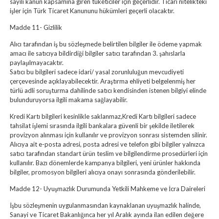
sayılı kanun kapsamına giren tüketiciler için geçerlidir. Ticari nitelikteki
işler için Türk Ticaret Kanununu hükümleri geçerli olacaktır.
Madde 11- Gizlilik
Alıcı tarafından iş bu sözleşmede belirtilen bilgiler ile ödeme yapmak
amacı ile satıcıya bildirdiği bilgiler satıcı tarafından 3. şahıslarla
paylaşılmayacaktır.
Satıcı bu bilgileri sadece idari/ yasal zorunluluğun mevcudiyeti
çerçevesinde açıklayabilecektir. Araştırma ehliyeti belgelenmiş her
türlü adli soruşturma dahilinde satıcı kendisinden istenen bilgiyi elinde
bulunduruyorsa ilgili makama sağlayabilir.
Kredi Kartı bilgileri kesinlikle saklanmaz,Kredi Kartı bilgileri sadece
tahsilat işlemi sırasında ilgili bankalara güvenli bir şekilde iletilerek
provizyon alınması için kullanılır ve provizyon sonrası sistemden silinir.
Alıcıya ait e-posta adresi, posta adresi ve telefon gibi bilgiler yalnızca
satıcı tarafından standart ürün teslim ve bilgilendirme prosedürleri için
kullanılır. Bazı dönemlerde kampanya bilgileri, yeni ürünler hakkında
bilgiler, promosyon bilgileri alıcıya onayı sonrasında gönderilebilir.
Madde 12- Uyuşmazlık Durumunda Yetkili Mahkeme ve İcra Daireleri
İşbu sözleşmenin uygulanmasından kaynaklanan uyuşmazlık halinde,
Sanayi ve Ticaret Bakanlığınca her yıl Aralık ayında ilan edilen değere