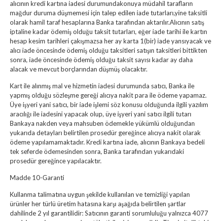
alıcının kredi kartına iadesi durumundakonuya müdahil tarafların
mağdur duruma düşmemesi için talep edilen iade tutarları,yine taksitli
olarak hamil taraf hesaplarına Banka tarafından aktarılır.Alıcının satış
iptaline kadar ödemiş olduğu taksit tutarları, eğer iade tarihi ile kartın
hesap kesim tarihleri çakışmazsa her ay karta 1(bir) iade yansıyacak ve
alıcı iade öncesinde ödemiş olduğu taksitleri satışın taksitleri bittikten
sonra, iade öncesinde ödemiş olduğu taksit sayısı kadar ay daha
alacak ve mevcut borçlarından düşmüş olacaktır.
Kart ile alınmış mal ve hizmetin iadesi durumunda satıcı, Banka ile
yapmış olduğu sözleşme gereği alıcıya nakit para ile ödeme yapamaz.
Üye işyeri yani satıcı, bir iade işlemi söz konusu olduğunda ilgili yazılım
aracılığı ile iadesini yapacak olup, üye işyeri yani satıcı ilgili tutarı
Bankaya nakden veya mahsuben ödemekle yükümlü olduğundan
yukarıda detayları belirtilen prosedür gereğince alıcıya nakit olarak
ödeme yapılamamaktadır. Kredi kartına iade, alıcının Bankaya bedeli
tek seferde ödemesinden sonra, Banka tarafından yukarıdaki
prosedür gereğince yapılacaktır.
Madde 10-Garanti
Kullanma talimatına uygun şekilde kullanılan ve temizliği yapılan
ürünler her türlü üretim hatasına karşı aşağıda belirtilen şartlar
dahilinde 2 yıl garantilidir: Satıcının garanti sorumluluğu yalnızca 4077