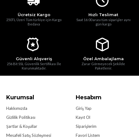
Ücretsiz Kargo
Hızlı Teslimat
250TL Üzeri Tüm türkiye için Kargo
Saat 16:00 arası tüm siparişler aynı
Bedava
gün kargo
Güvenli Alışveriş
Özel Ambalajlama
256 Bit SSL Güvenlik Sertifikası İle
Zarar Görmeyecek Şekilde
Korunmaktadır.
Paketlenir.
Kurumsal
Hesabım
Hakkımızda
Giriş Yap
Gizlilik Politikası
Kayıt Ol
Şartlar & Koşullar
Siparişlerim
Mesafeli Satış Sözleşmesi
Favori Listem