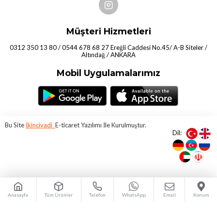
Müşteri Hizmetleri
0312 350 13 80 / 0544 678 68 27 Ereğli Caddesi No.45/ A-B Siteler /
Altındağ / ANKARA
Mobil Uygulamalarımız
Bu Site
İkincivadi
E-ticaret Yazılımı İle Kurulmuştur.
Dil:
Anasayfa
Tüm Ürünler
Telefon
WhatsApp
Email
Konum