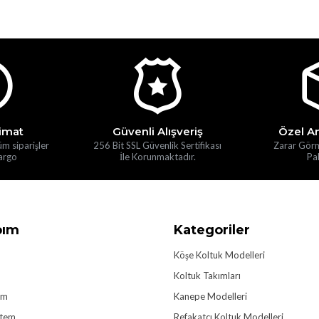
limat
Güvenli Alışveriş
Özel A
üm siparişler
256 Bit SSL Güvenlik Sertifikası
Zarar Gör
argo
İle Korunmaktadır.
Pak
bım
Kategoriler
Köşe Koltuk Modelleri
Koltuk Takımları
im
Kanepe Modelleri
stem
Refakatçı Koltuk Modelleri