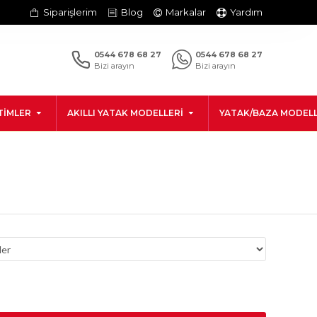
Siparişlerim
Blog
Markalar
Yardım
0544 678 68 27
0544 678 68 27
Bizi arayın
Bizi arayın
TIMLER
AKILLI YATAK MODELLERI
YATAK/BAZA MODELL