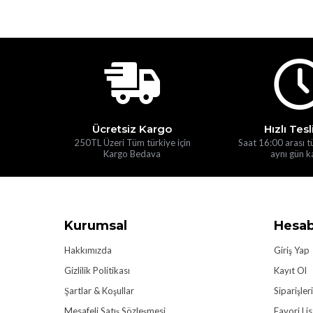
Ücretsiz Kargo
Hızlı Tes
250TL Üzeri Tüm türkiye için
Saat 16:00 arası t
Kargo Bedava
aynı gün k
Kurumsal
Hesa
Hakkımızda
Giriş Yap
Gizlilik Politikası
Kayıt Ol
Şartlar & Koşullar
Siparişler
Mesafeli Satış Sözleşmesi
Favori Li